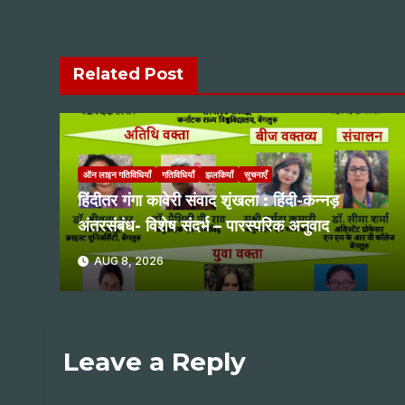
Related Post
ऑन लाइन गतिविधियाँ
गतिविधियाँ
झलकियाँ
सूचनाएँ
हिंदीतर गंगा कावेरी संवाद शृंखला : हिंदी-कन्नड़
अंतरसंबंध- विशेष संदर्भ – पारस्परिक अनुवाद
AUG 8, 2026
Leave a Reply