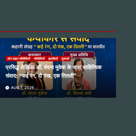
ऑन लाइन गतिविधियाँ
गतिविधियाँ
झलकियाँ
सूचनाएँ
प्रसिद्ध लेखिका डॉ. वंदना मुकेश के साथ साहित्यिक
संवाद: “कई रंग, दो पंख, एक तितली”
AUG 7, 2026