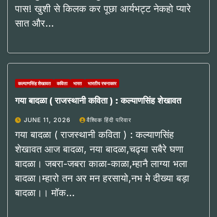
पास! खुशी से किलक कर पूछा आर्यभट्ट नेकहो प्यारे
सात और…
कल्याणसिंह शेखावत
कविता
भारत
भारतीय रचनाकार
गया बादळा ( राजस्थानी कविता ) : कल्याणसिंह शेखावत
JUNE 11, 2026
वैश्विक हिंदी परिवार
गया बादळा ( राजस्थानी कविता ) : कल्याणसिंह
शेखावत आज बादळा, नया बादळा,चढ्या सबैरे घणा
बादळा। जबरा-जबरा काळा-काळा,म्हानै लाग्या भला
बादळा।म्हारो तन अर मन हरसायो,नभ मे दीख्या बड़ा
बादळा।। मॉक…