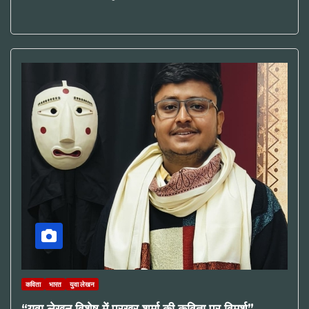
कविता
भारत
युवा लेखन