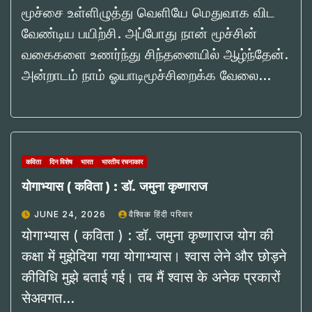
மூச்சை உள்ளிழுத்து வெளியே மெதுவாக விட
வேண்டிய பயிற்சி. அப்போது நான் மூச்சின்
வகைகளை உணர்ந்து சிந்தனையில் ஆழ்ந்தேன்.
அன்றாடம் நாம் ஓயாடிமூச்சிறைக்க வேலை…
कविता
दिन विशेष
भारत
भारतीय रचनाकार
योगाभ्यास ( कविता ) : डॉ. जमुना कृष्णाराज
JUNE 24, 2026
वैश्विक हिंदी परिवार
योगाभ्यास ( कविता ) : डॉ. जमुना कृष्णाराज योग की
कक्षा में मुझेदिया गया योगाभ्यास। श्वास लेने और छोड़ने
कीविधि मुझे बताई गई। तब मैं श्वास के अनेक प्रकारों
सेअवगत…