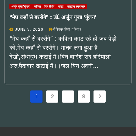
अर्जुन गुप्ता 'गुंजन'
कविता
दिन विशेष
भारत
भारतीय रचनाकार
“मेघ कहाँ से बरसेंगे” : डॉ. अर्जुन गुप्ता ‘गुंजन’
JUNE 5, 2026
वैश्विक हिंदी परिवार
“मेघ कहाँ से बरसेंगे” : कविता काट रहे हो जब पेड़ों
को,मेघ कहाँ से बरसेंगे। मानव लगा हुआ है
देखो,अंधाधुंध कटाई में।बिन बारिश सब हरियाली
अरु,पैदावार खटाई में।।जल बिन अवनी…
Posts
1
2
…
9
pagination