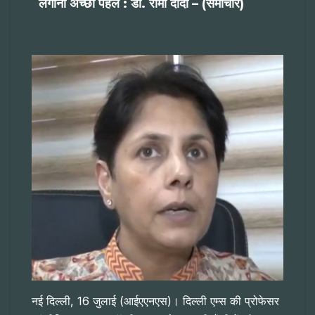
लगाना अच्छी पहल : डॉ. रीमा दादा – (समाचार)
नई दिल्ली, 16 जुलाई (आईएएनएस)। दिल्ली एम्स की प्रोफेसर