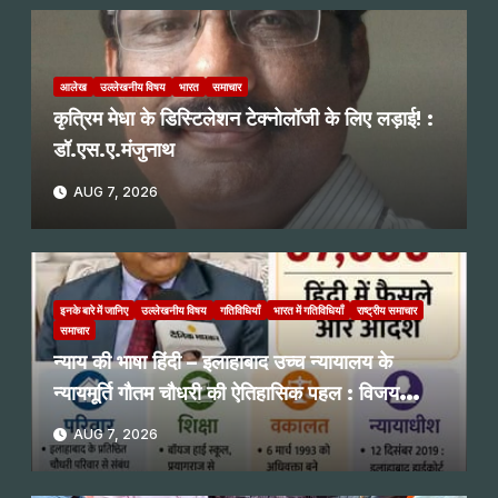
आलेख
उल्लेखनीय विषय
भारत
समाचार
कृत्रिम मेधा के डिस्टिलेशन टेक्नोलॉजी के लिए लड़ाई! :
डॉ.एस.ए.मंजुनाथ
AUG 7, 2026
इनके बारे में जानिए
उल्लेखनीय विषय
गतिविधियाँ
भारत में गतिविधियाँ
राष्ट्रीय समाचार
समाचार
न्याय की भाषा हिंदी – इलाहाबाद उच्च न्यायालय के
न्यायमूर्ति गौतम चौधरी की ऐतिहासिक पहल : विजय
प्रभाकर नगरकर
AUG 7, 2026