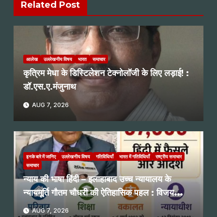
Related Post
आलेख
उल्लेखनीय विषय
भारत
समाचार
कृत्रिम मेधा के डिस्टिलेशन टेक्नोलॉजी के लिए लड़ाई! :
डॉ.एस.ए.मंजुनाथ
AUG 7, 2026
इनके बारे में जानिए
उल्लेखनीय विषय
गतिविधियाँ
भारत में गतिविधियाँ
राष्ट्रीय समाचार
समाचार
न्याय की भाषा हिंदी – इलाहाबाद उच्च न्यायालय के
न्यायमूर्ति गौतम चौधरी की ऐतिहासिक पहल : विजय
प्रभाकर नगरकर
AUG 7, 2026