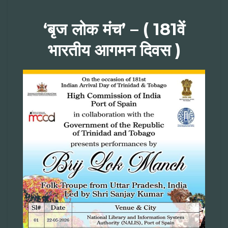
‘बृज लोक मंच’ – ( 181वें
भारतीय आगमन दिवस )