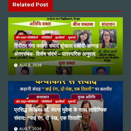
Related Post
ऑन लाइन गतिविधियाँ
गतिविधियाँ
झलकियाँ
सूचनाएँ
हिंदीतर गंगा कावेरी संवाद शृंखला : हिंदी-कन्नड़
अंतरसंबंध- विशेष संदर्भ – पारस्परिक अनुवाद
AUG 8, 2026
ऑन लाइन गतिविधियाँ
गतिविधियाँ
झलकियाँ
सूचनाएँ
प्रसिद्ध लेखिका डॉ. वंदना मुकेश के साथ साहित्यिक
संवाद: “कई रंग, दो पंख, एक तितली”
AUG 7, 2026