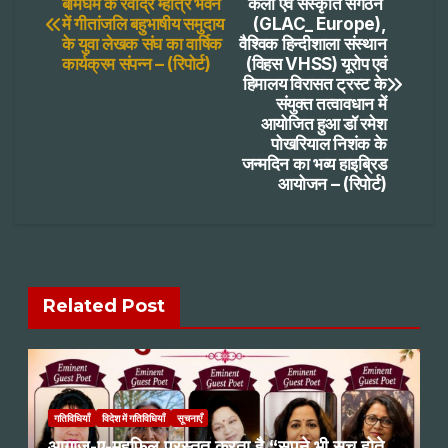
बर्मिंघम के रवींद्र म्हात्रे भवन
कला एवं संस्कृति संगठन
में गीतांजलि बहुभाषीय समुदाय
(GLAC_ Europe),
navigation
के युवा लेखक संघ का वार्षिक
वैश्विक हिन्दीशाला संस्थान
कार्यक्रम संपन्न – (रिपोर्ट)
(विहस VHSS) यूरोप एवं
हिमालय विरासत ट्रस्ट के
संयुक्त तत्वावधान में
आयोजित हुआ डॉ रमेश
पोखरियाल निशंक के
जन्मदिन का भव्य हाइब्रिड
आयोजन – (रिपोर्ट)
Related Post
गतिविधियाँ
विदेश में गतिविधियाँ
सूचनाएँ
आग़ाज़-ए-महफ़िल प्रस्तुत करता है “सपने भी सच होते