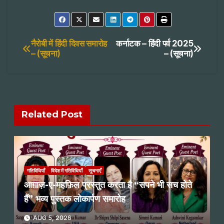
Post
नैरोबी में हिंदी दिवस समारोह
कर्नाटक – हिंदी पर्व 2025
– (सूचना)
– (सूचना)
navigation
Related Post
गतिविधियाँ
विदेश में गतिविधियाँ
सूचनाएँ
आग़ाज़-ए-महफ़िल प्रस्तुत करता है “सपने भी सच होते
हैं” भव्य पुस्तक लोकार्पण समारोह
AUG 5, 2026