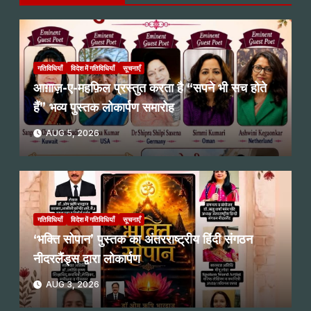
गतिविधियाँ
विदेश में गतिविधियाँ
सूचनाएँ
आग़ाज़-ए-महफ़िल प्रस्तुत करता है “सपने भी सच होते
हैं” भव्य पुस्तक लोकार्पण समारोह
AUG 5, 2026
गतिविधियाँ
विदेश में गतिविधियाँ
सूचनाएँ
‘भक्ति सोपान’ पुस्तक का अंतरराष्ट्रीय हिंदी संगठन
नीदरलैंड्स द्वारा लोकार्पण
AUG 3, 2026