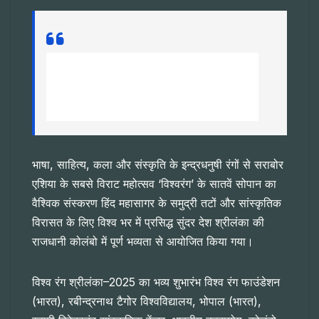
*भाषा का लुप्त होना पूरी संस्कृति का लुप्त हो जाना
होता है–पवन वर्मा*
*वैश्विक स्तर पर हिंदी को आगे ले जाने के अब कई
रास्ते खुले हैं–संतोष चौबे*
भाषा, साहित्य, कला और संस्कृति के इन्द्रधनुषी रंगों से सराबोर
एशिया के सबसे विराट महोत्सव ‘विश्वरंग’ के सातवें सोपान का
वैश्विक संस्करण हिंद महासागर के समुद्री तटों और सांस्कृतिक
विरासत के लिए विश्व भर में प्रसिद्ध सुंदर देश श्रीलंका की
राजधानी कोलंबो में पूर्ण भव्यता से आयोजित किया गया।
विश्व रंग श्रीलंका–2025 का भव्य शुभारंभ विश्व रंग फाउंडेशन
(भारत), रबीन्द्रनाथ टैगोर विश्वविद्यालय, भोपाल (भारत),