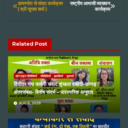
Post
डायस्पोरा से संवाद कार्यक्रम
राष्ट्रीय आभासी व्याख्यान
( श्री सुभाष शर्मा )
कार्यक्रम
navigation
Related Post
ऑन लाइन गतिविधियाँ
गतिविधियाँ
झलकियाँ
सूचनाएँ
हिंदीतर गंगा कावेरी संवाद शृंखला : हिंदी-कन्नड़
अंतरसंबंध- विशेष संदर्भ – पारस्परिक अनुवाद
AUG 8, 2026