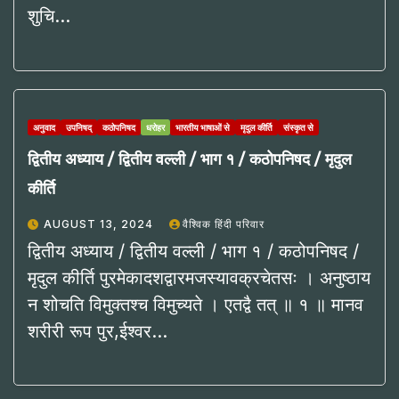
शुचि…
अनुवाद
उपनिषद्
कठोपनिषद
धरोहर
भारतीय भाषाओं से
मृदुल कीर्ति
संस्कृत से
द्वितीय अध्याय / द्वितीय वल्ली / भाग १ / कठोपनिषद / मृदुल
कीर्ति
AUGUST 13, 2024
वैश्विक हिंदी परिवार
द्वितीय अध्याय / द्वितीय वल्ली / भाग १ / कठोपनिषद /
मृदुल कीर्ति पुरमेकादशद्वारमजस्यावक्रचेतसः । अनुष्ठाय
न शोचति विमुक्तश्च विमुच्यते । एतद्वै तत् ॥ १ ॥ मानव
शरीरी रूप पुर,ईश्वर…