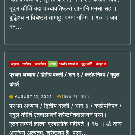
मृदुल कीर्ति यदा पञ्चावतिष्ठन्ते ज्ञानानि मनसा सह ।
बुद्धिश्च न विचेष्टते तामाहुः परमां गतिम् ॥ १० ॥ जब
मन…
अनुवाद
उपनिषद्
कठोपनिषद
धरोहर
भारतीय भाषाओं से
मृदुल कीर्ति
संस्कृत से
प्रथम अध्याय / द्वितीय वल्ली / भाग ३ / कठोपनिषद / मृदुल
कीर्ति
AUGUST 12, 2024
वैश्विक हिंदी परिवार
प्रथम अध्याय / द्वितीय वल्ली / भाग ३ / कठोपनिषद /
मृदुल कीर्ति एतदालम्बनँ श्रेष्ठमेतदालम्बनं परम्।
एतदालम्बनं ज्ञात्वा ब्रह्मलोके महीयते ॥ १७ ॥ ॐ कार
आलंबन अत्युतम, श्रेष्ठतम है, परम…