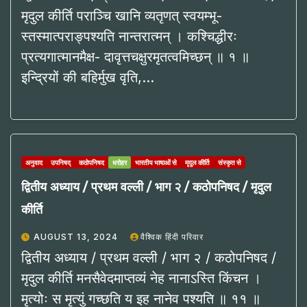
मृदुल कीर्ति पराञ्चि खानि व्यतृणत् स्वयम्भू-
स्तस्मात्पराङ्पश्यति नान्तरात्मन् । कश्चिद्धीरः
प्रत्यगात्मानमैक्ष- दावृत्तचक्षुरमृतत्वमिच्छन् ॥ १ ॥
इन्द्रियों की बहिर्मुख वृति,…
अनुवाद
उपनिषद्
कठोपनिषद
धरोहर
भारतीय भाषाओं से
मृदुल कीर्ति
संस्कृत से
द्वितीय अध्याय / प्रथम वल्ली / भाग २ / कठोपनिषद / मृदुल
कीर्ति
AUGUST 13, 2024
वैश्विक हिंदी परिवार
द्वितीय अध्याय / प्रथम वल्ली / भाग २ / कठोपनिषद /
मृदुल कीर्ति मनसैवेदमाप्तव्यं नेह नानाऽस्ति किंचन ।
मृत्योः स मृत्युं गच्छति य इह नानेव पश्यति ॥ ११ ॥