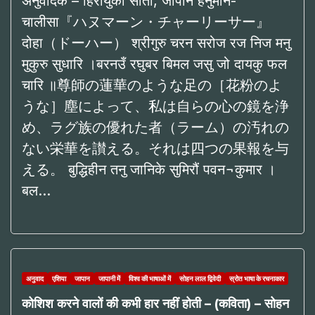
अनुवादक – हिरोयुकी सातो, जापान हनुमान-
चालीसा『ハヌマーン・チャーリーサー』
दोहा（ドーハー） श्रीगुरु चरन सरोज रज निज मनु
मुकुरु सुधारि ।बरनउँ रघुबर बिमल जसु जो दायकु फल
चारि ॥尊師の蓮華のような足の［花粉のよ
うな］塵によって、私は自らの心の鏡を浄
め、ラグ族の優れた者（ラーム）の汚れの
ない栄華を讃える。それは四つの果報を与
える。 बुद्धिहीन तनु जानिके सुमिरौं पवन¬कुमार ।
बल…
अनुवाद
एशिया
जापान
जापानी में
विश्व की भाषाओं में
सोहन लाल द्विवेदी
स्रोत भाषा के रचनाकार
कोशिश करने वालों की कभी हार नहीं होती – (कविता) – सोहन