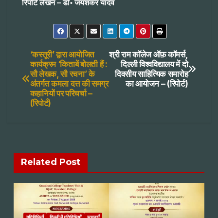
रिपोर्ट लेखन – डॉ॰ जयशंकर यादव
Post
‘कस्तूरी’ द्वारा आयोजित
श्री राम कॉलेज ऑफ़ कॉमर्स,
कार्यक्रम ‘किताबें बोलती हैं :
दिल्ली विश्वविद्यालय में दो
सौ लेखक, सौ रचना’ के
दिवसीय साहित्यिक समारोह
navigation
अंतर्गत कमला दत्त की समग्र
का आयोजन – (रिपोर्ट)
कहानियों पर परिचर्चा –
(रिपोर्ट)
Related Post
गतिविधियाँ
दिल्ली में गतिविधियाँ
सूचनाएँ