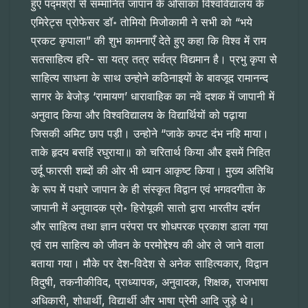
हुए पद्मश्री से सम्मानित जापान के ओसाका विश्वविद्यालय के
एमिरेट्स प्रोफेसर डॉ॰ तोमियो मिजोकामी ने सभी को “भये
प्रकट कृपाला” की शुभ कामनाएँ देते हुए कहा कि विश्व में राम
सतसाहित्य हरि- सा यत्र तत्र सर्वत्र विद्यमान है। प्रभु कृपा से
साहित्य साधना के साथ उन्होने कठिनाइयों के बावजूद रामानन्द
सागर के बेजोड़ ‘रामायण’ धारावाहिक का नवें दशक में जापानी में
अनुवाद किया और विश्वविद्यालय के विद्यार्थियों को पढ़ाया
जिसकी अमिट छाप पड़ी। उन्होने “जाके कपट दंभ नहि माया।
ताके हृदय बसहिं रघुराया॥ को चरितार्थ किया और इसमें निहित
उर्दू फारसी शब्दों की ओर भी ध्यान आकृष्ट किया। मुख्य अतिथि
के रूप में पधारे जापान के ही संस्कृत विद्वान एवं भगवदगीता के
जापानी में अनुवादक प्रो॰ हिरोयूकी सातो द्वारा भारतीय दर्शन
और साहित्य तथा ज्ञान परंपरा पर शोधपरक प्रकाश डाला गया
एवं राम साहित्य को जीवन के परमोद्देश्य की ओर ले जाने वाला
बताया गया। मौके पर देश-विदेश से अनेक साहित्यकार, विद्वान
विदुषी, तकनीकीविद, प्राध्यापक, अनुवादक, शिक्षक, राजभाषा
अधिकारी, शोधार्थी, विद्यार्थी और भाषा प्रेमी आदि जुड़े थे।