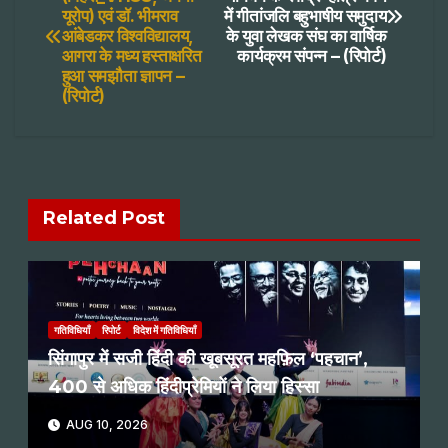
यूरोप) एवं डॉ. भीमराव
में गीतांजलि बहुभाषीय समुदाय
navigation
आंबेडकर विश्वविद्यालय,
के युवा लेखक संघ का वार्षिक
आगरा के मध्य हस्ताक्षरित
कार्यक्रम संपन्न – (रिपोर्ट)
हुआ समझौता ज्ञापन –
(रिपोर्ट)
Related Post
गतिविधियाँ
रिपोर्ट
विदेश में गतिविधियाँ
सिंगापुर में सजी हिंदी की खूबसूरत महफ़िल ‘पहचान’,
400 से अधिक हिंदीप्रेमियों ने लिया हिस्सा
AUG 10, 2026