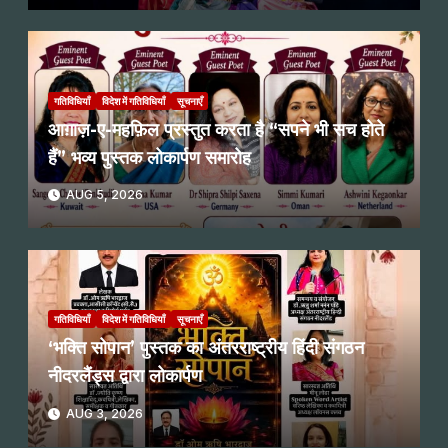
गतिविधियाँ
विदेश में गतिविधियाँ
सूचनाएँ
आग़ाज़-ए-महफ़िल प्रस्तुत करता है “सपने भी सच होते
हैं” भव्य पुस्तक लोकार्पण समारोह
AUG 5, 2026
गतिविधियाँ
विदेश में गतिविधियाँ
सूचनाएँ
‘भक्ति सोपान’ पुस्तक का अंतरराष्ट्रीय हिंदी संगठन
नीदरलैंड्स द्वारा लोकार्पण
AUG 3, 2026