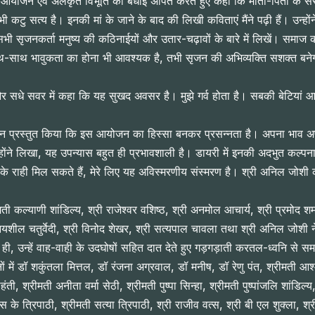
ें आयोजन एवं अलंकृत विभूति को बधाई अर्पित करते हुए कहा कि माता-पिता के संस्
भी कटु सत्य है। इनकी मां के जाने के बाद की लिखी कविताएं मैंने पढ़ी हैं। उन्
 सभी सृजनकर्ता मनुष्य की कठिनाईयों और उतार-चढ़ावों के बारे में लिखें। समा
साथ-साथ भावुकता का होना भी आवश्यक है, तभी सृजन की अभिव्यक्ति सशक्त बने
और सधे सवर में कहा कि यह सुखद अवसर है। मुझे गर्व होता है। सबकी बेटियां आगे 
रेखांकन प्रस्तुत किया कि इस आयोजन का हिस्सा बनकर प्रसन्नता है। अपना भा
ोंने लिखा, यह उपन्यास बहुत ही प्रभावशाली है। डायरी में इनकी अदभुत कल्पना
ते के राही मिल सकते हैं, मेरे लिए यह अविस्मरणीय संस्मरण है। श्री अनिल जो
 श्रीमती कल्याणी शांडिल्य, श्री राजेश्वर वशिष्ठ, श्री अनमोल आचार्य, श्री प्रमोद
िनयशील चतुर्वेदी, श्री विनोद शेखर, श्री सत्यपाल चावला तथा श्री अनिल जोशी ने
ही, उन्हें वाह-वाही के उदघोषों सहित दात देते हुए गड़गड़ाती करतल-ध्वनि से
िद्वतजनों में डॉ शकुंतला मित्तल, डॉ रंजना अग्रवाल, डॉ मनीष, डॉ रेणु पंत, श्रीमत
, श्रीमती अनीता वर्मा सेठी, श्रीमती पुष्पा सिन्हा, श्रीमती पुष्पांजलि शांडिल्य
के त्रिपाठी, श्रीमती सत्या त्रिपाठी, श्री राजीव वत्स, श्री बी एल शुक्ला, श्र