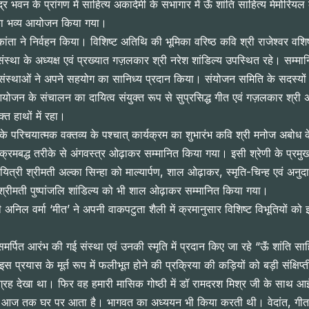
वन के प्रांगण में साहित्य अकादेमी के सभागार में ऊॅं शांति साहित्य मेमोरियल के
ठी का भव्य आयोजन किया गया।
कांता ने निर्वहन किया। विशिष्ट अतिथि की भूमिका वरिष्ठ कवि श्री राजेश्वर वशिष
ंस्था के अध्यक्ष एवं प्रख्यात गज़लकार श्री नरेश शांडिल्य उपस्थित रहे। सम्मान
संस्थाओं ने अपने सहयोग का सानिध्य प्रदान किया। संयोजन समिति के सदस्यों की 
योजन के संचालन का दायित्व संयुक्त रूप से सुप्रसिद्ध गीत एवं गज़लकार श्री अ
्त हाथों में रहा।
 परिचयात्मक वक्तव्य के पश्चात् कार्यक्रम का शुभारंभ कवि श्री मनोज अबोध के म
 क्रमबद्ध तरीके से अंगवस्त्र ओढ़ाकर सम्मानित किया गया। इसी श्रेणी के प्रमु
कवयित्री श्रीमती अल्का सिन्हा को माल्यार्पण, शाल ओढ़ाकर, स्मृति-चिन्ह एवं 
ी श्रीमती पुष्पांजलि शांडिल्य को भी शाल ओढ़ाकर सम्मानित किया गया।
 अनिल वर्मा ‘मीत’ ने अपनी वाकपटुता शैली में क्रमानुसार विशिष्ट विभूतियों
 समर्पित आरंभ की गई संस्था एवं उनकी स्मृति में प्रदान किए जा रहे “ऊॅं शांति
े इस प्रयास के मूर्त रूप में फलीभूत होने की प्रक्रिया की कड़ियों को बड़ी संक
ग्रह देखा था। फिर वह हमारी मासिक गोष्ठी में डॉ रामदरश मिश्र जी के साथ आई
आज तक घर पर आता है। भागवत का अध्ययन भी किया करती थी। वेदांत, गीता, र