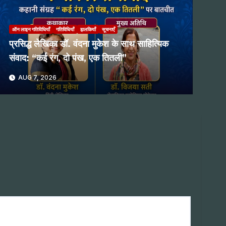
ऑन लाइन गतिविधियाँ
गतिविधियाँ
झलकियाँ
सूचनाएँ
प्रसिद्ध लेखिका डॉ. वंदना मुकेश के साथ साहित्यिक
संवाद: “कई रंग, दो पंख, एक तितली”
AUG 7, 2026