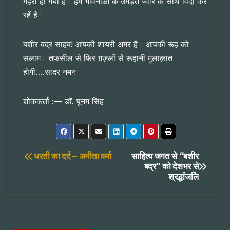
गहरा हो गया है। हम भावनाओं के उमड़ते ज्वार के साथ विदा कर
रहें है।
बशीर बद्र साहब! आपकी शायरी अमर है। आपकी रूह को
सलाम। तफ़सील से फिर ग़ज़लों से रूहानी मुलाक़ात
होगी….सादर नमन
शोककर्ता :— डॉ. पूनम सिंह
Post
धरती का दर्द – अनीता वर्मा
साहित्य जगत से “बशीर
बद्र” को देशभर से
श्रद्धांजलि
navigation