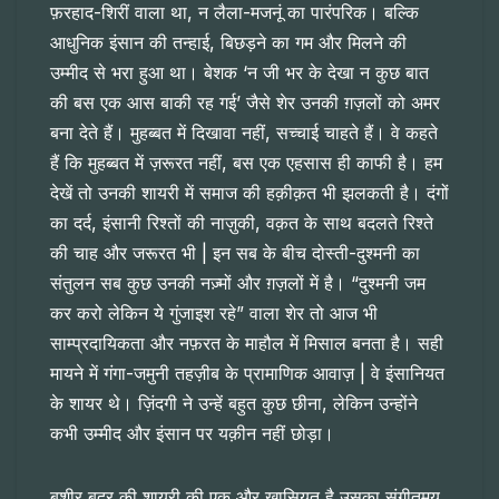
फ़रहाद-शिरीं वाला था, न लैला-मजनूं का पारंपरिक। बल्कि
आधुनिक इंसान की तन्हाई, बिछड़ने का गम और मिलने की
उम्मीद से भरा हुआ था। बेशक ‘न जी भर के देखा न कुछ बात
की बस एक आस बाकी रह गई’ जैसे शेर उनकी ग़ज़लों को अमर
बना देते हैं। मुहब्बत में दिखावा नहीं, सच्चाई चाहते हैं। वे कहते
हैं कि मुहब्बत में ज़रूरत नहीं, बस एक एहसास ही काफी है। हम
देखें तो उनकी शायरी में समाज की हक़ीक़त भी झलकती है। दंगों
का दर्द, इंसानी रिश्तों की नाज़ुकी, वक़त के साथ बदलते रिश्ते
की चाह और जरूरत भी | इन सब के बीच दोस्ती-दुश्मनी का
संतुलन सब कुछ उनकी नज़्मों और ग़ज़लों में है। “दुश्मनी जम
कर करो लेकिन ये गुंजाइश रहे” वाला शेर तो आज भी
साम्प्रदायिकता और नफ़रत के माहौल में मिसाल बनता है। सही
मायने में गंगा-जमुनी तहज़ीब के प्रामाणिक आवाज़ | वे इंसानियत
के शायर थे। ज़िंदगी ने उन्हें बहुत कुछ छीना, लेकिन उन्होंने
कभी उम्मीद और इंसान पर यक़ीन नहीं छोड़ा।
बशीर बद्र की शायरी की एक और खासियत है उसका संगीतमय