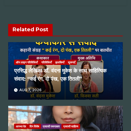
Related Post
ऑन लाइन गतिविधियाँ
गतिविधियाँ
झलकियाँ
सूचनाएँ
प्रसिद्ध लेखिका डॉ. वंदना मुकेश के साथ साहित्यिक
संवाद: “कई रंग, दो पंख, एक तितली”
AUG 7, 2026
आस्था देव
दिन विशेष
प्रवासी रचनाकार
प्रवासी साहित्य