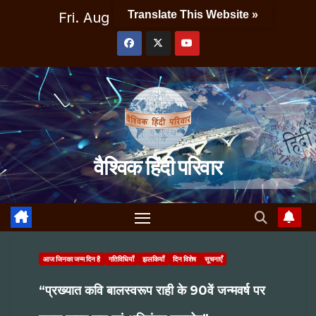
Skip
Translate This Website »
Fri. Aug 7th, 2026
4:55:42 PM
to
content
वैश्विक हिंदी परिवार
आज जिनका जन्म दिन है
गतिविधियाँ
झलकियाँ
दिन विशेष
सूचनाएँ
“प्रख्यात कवि बालस्वरूप राही के 90वें जन्मवर्ष पर