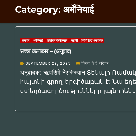
Category:
अर्मेनियाई
अनुवाद
अर्मेनियाई
ऋपसिमे नेरसिस्यान
कहानी
विदेशी हिंदी अनुवादक
सच्चा कलाकार – (अनुवाद)
SEPTEMBER 29, 2025
वैश्विक हिंदी परिवार
अनुवादक: ऋपसिमे नेरसिस्यान Տենալի 
հայտնի գրող-երգիծաբան է: Նա ե
ստեղծագործությունները լայնորեն