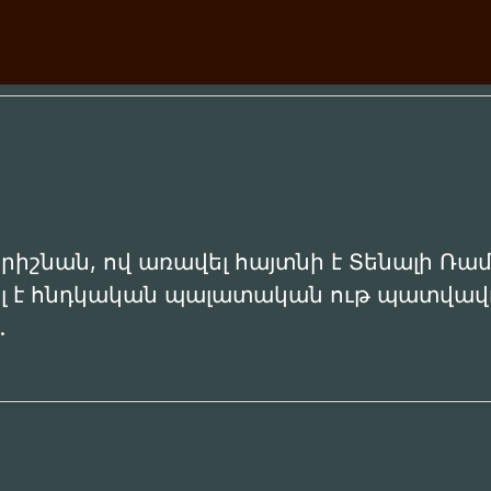
Ռամակրիշնան, ով առավել հայտնի է Տենալի Ռ
ղել է հնդկական պալատական ութ պատվավ
…