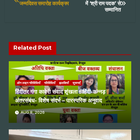
Post
जन्मदिवस समारोह कार्यक्रम
में ‘श्री राम पदक’ से
सम्मानित
navigation
Related Post
ऑन लाइन गतिविधियाँ
गतिविधियाँ
झलकियाँ
सूचनाएँ
हिंदीतर गंगा कावेरी संवाद शृंखला : हिंदी-कन्नड़
अंतरसंबंध- विशेष संदर्भ – पारस्परिक अनुवाद
AUG 8, 2026