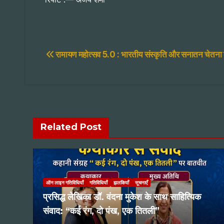
Post
रामायण महोत्सव 5.0 : भारतीय संस्कृति और सनातन चेतना क
navigation
Related Post
ऑन लाइन गतिविधियाँ
गतिविधियाँ
झलकियाँ
सूचनाएँ
प्रसिद्ध लेखिका डॉ. वंदना मुकेश के साथ साहित्यिक
संवाद: “कई रंग, दो पंख, एक तितली”