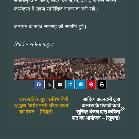
संगीतानुभव ने भाषाई सौंदर्य की गहराई दर्शाई, जिससे समग्र
कार्यक्रम में सहज सांगीतिक समरसता बनी रही।
जलपान के साथ समारोह की समाप्ति हुई।
रिपोर्ट – सुनीता पाहूजा
Post
एनएसडी के युवा प्रतिभागियों
साहित्य अकादमी द्वारा
द्वारा ‘अंधेर नगरी चौपट राजा’
कनाडा के पंजाबी कवि
का मंचन – (रिपोर्ट)
सुरिंदर धंजल द्वारा कविता
navigation
पाठ का आयोजन – (सूचना)