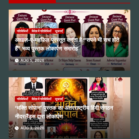
गतिविधियाँ
विदेश में गतिविधियाँ
सूचनाएँ
आग़ाज़-ए-महफ़िल प्रस्तुत करता है “सपने भी सच होते
हैं” भव्य पुस्तक लोकार्पण समारोह
AUG 5, 2026
गतिविधियाँ
विदेश में गतिविधियाँ
सूचनाएँ
‘भक्ति सोपान’ पुस्तक का अंतरराष्ट्रीय हिंदी संगठन
नीदरलैंड्स द्वारा लोकार्पण
AUG 3, 2026