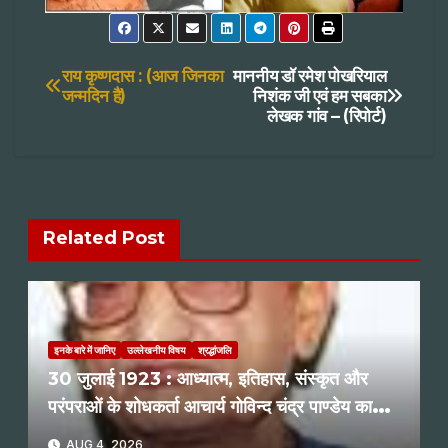
Post
राय कृष्णदास : (आज जिनका
माननीय डॉ रमेश पोखरियाल
जन्मदिन है)
निशंक जी एवं हम सबका
लेखक गांव – (रिपोर्ट)
navigation
Related Post
इनके बारे में जानिए
उल्लेखनीय विषय
श्रद्धांजलि
30 जुलाई 1923 : आध्यात्म, इतिहास, संस्कृत और
परंपराओं के शोधकर्ता आचार्य गोविन्द चंद्र पाण्डेय का
जन्म : रमेश शर्मा
AUG 4, 2026