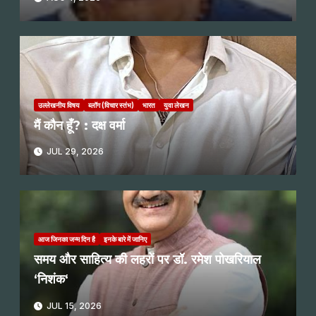
उल्लेखनीय विषय
ब्लॉग (विचार स्तंभ)
भारत
युवा लेखन
मैं कौन हूँ? : दक्ष वर्मा
JUL 29, 2026
आज जिनका जन्म दिन है
इनके बारे में जानिए
समय और साहित्य की लहरों पर डॉ. रमेश पोखरियाल
‘निशंक‘
JUL 15, 2026