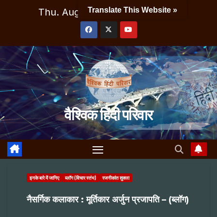
Skip
Translate This Website »
Thu. Aug 6th, 2026
1:03:32 PM
to
content
वैश्विक हिंदी परिवार
इनके बारे में जानिए
ब्लॉग (विचार स्तंभ)
रजनीकांत शुक्ला
नैसर्गिक कलाकार : मूर्तिकार अर्जुन प्रजापति – (ब्लॉग)