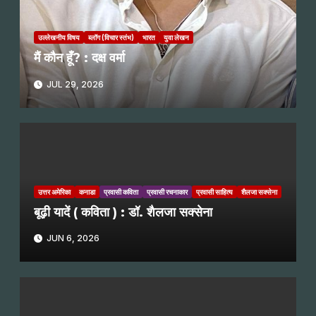
उल्लेखनीय विषय
ब्लॉग (विचार स्तंभ)
भारत
युवा लेखन
मैं कौन हूँ? : दक्ष वर्मा
JUL 29, 2026
उत्तर अमेरिका
कनाडा
प्रवासी कविता
प्रवासी रचनाकार
प्रवासी साहित्य
शैलजा सक्सेना
बूढ़ी यादें ( कविता ) : डॉ. शैलजा सक्सेना
JUN 6, 2026