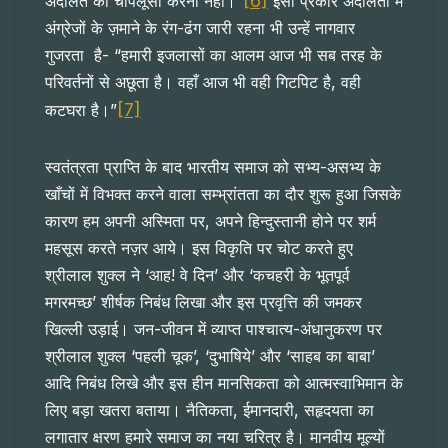
[6]
अदालत की चापलूसी करना नहीं।”
इसी प्रकार अदालतों में
अंग्रेजों के ज़माने के रंग-ढंग जारी रहना भी उन्हें नागवार
गुजरता है- “हमारी इजलासों का आलम आज भी सब तरह के
परिवर्तनों से अछूता है। वहाँ आज भी वही गिटपिट है, वही
[7]
कटघरा है।”
स्वतंत्रता प्राप्ति के बाद भारतीय समाज को सभ्य-असभ्य के
खाँचों में विभक्त करने वाला सम्भ्रांतता का दौर शुरू हुआ जिसके
कारण हम अपनी अस्मिता पर, अपने हिन्दुस्तानी होने पर शर्म
महसूस करते नज़र आये। इस विकृति पर चोट करते हुए
श्रीलाल शुक्ल ने ‘आह! वे दिन’ और ‘कचहरी के भूतपूर्व
मगरमच्छ’ शीर्षक निबंध लिखा और इस प्रवृत्ति की जमकर
खिल्ली उड़ाई। जन-जीवन में व्याप्त पाश्चात्य-अंधानुकरण पर
श्रीलाल शुक्ल ‘पहली चूक’, ‘दुभाषिये’ और ‘साहब का बाबा’
आदि निबंध लिखे और इस हीन मानसिकता को आत्मस्वाभिमान के
लिए बड़ा खतरा बताया। नैतिकता, ईमानदारी, सहृदयता का
लगातार क्षरण हमारे समाज का नया चरित्र है। मानवीय मूल्यों