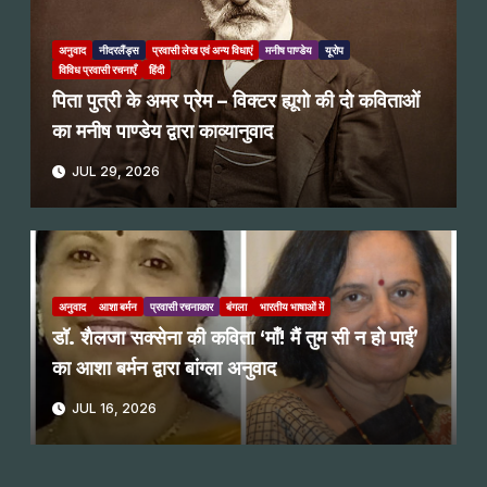
अनुवाद
नीदरलैंड्स
प्रवासी लेख एवं अन्य विधाएं
मनीष पाण्डेय
यूरोप
विविध प्रवासी रचनाएँ
हिंदी
पिता पुत्री के अमर प्रेम – विक्टर ह्यूगो की दो कविताओं
का मनीष पाण्डेय द्वारा काव्यानुवाद
JUL 29, 2026
अनुवाद
आशा बर्मन
प्रवासी रचनाकार
बंगला
भारतीय भाषाओं में
डॉ. शैलजा सक्सेना की कविता ‘माँ! मैं तुम सी न हो पाई’
का आशा बर्मन द्वारा बांग्ला अनुवाद
JUL 16, 2026