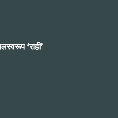
ालस्वरूप ‘राही’