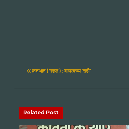
Post
क़तआत ( ग़ज़ल ) : बालस्वरूप ‘राही’
navigation
Related Post