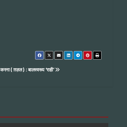
रना ( ग़ज़ल ) : बालस्वरूप ‘राही’