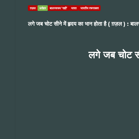
ग़ज़ल
धरोहर
बालस्वरूप 'राही'
भारत
भारतीय रचनाकार
लगे जब चोट सीने में हृदय का भान होता है ( ग़ज़ल ) : बालस
लगे जब चोट सीन