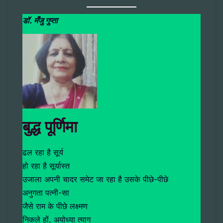
डॉ. मँजु गुप्ता
बुद्ध पूर्णिमा
ढल रहा है सूर्य
हो रहा है सूर्यास्त
उजाला अपनी चादर समेट जा रहा है उसके पीछे-पीछे
अनुगता पत्नी-सा
जैसे राम के पीछे लक्ष्मण
निकले हों, अयोध्या त्याग