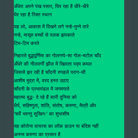
अँधेरा अपने पंख पसार, घिर रहा है धीरे-धीरे
घेर रहा है रिक्त स्थान
यह लो, आकाश में दिखने लगे नन्हे-मुन्ने तारे
नन्हे, मासूम बच्चों से पलक झपकाते
टिम-टिम करते
निहारते बुद्धपूर्णिमा का गोलगप्पे-सा गोल-मटोल चाँद
अँधेरे की नीलवर्णी झील में खिलता पद्म कमल
जिससे झर रही है चाँदनी रुपहले पराग-सी
आशीष मुद्रा में, वरद हस्त उठाए
चाँदनी के प्रभामंडल में जगमगाते
महात्मा बुद्ध- दे रहे हैं सारी दुनिया को
धैर्य, सहिष्णुता, शांति, संतोष, करुणा, मैत्री और
‘सर्वे भवन्तु सुखिनः’ का शुभाशीष
यह कोरोना वायरस का लॉक डाउन या बंदिश नहीं
अनन्त करुणा का प्रसार है