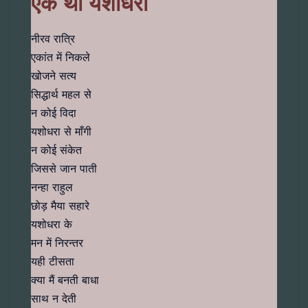
एक थी यशोधरा
नीरव रात्रि
एकांत में निकले
खोजने सत्य
सिद्धार्थ महल से
न कोई विदा
यशोधरा से माँगी
न कोई संकेत
जिससे जान पाती
नन्हा राहुल
छोड़ मैया सहारे
यशोधरा के
मन में निरन्तर
यही टीसता
क्या मैं बनती बाधा
साथ न देती