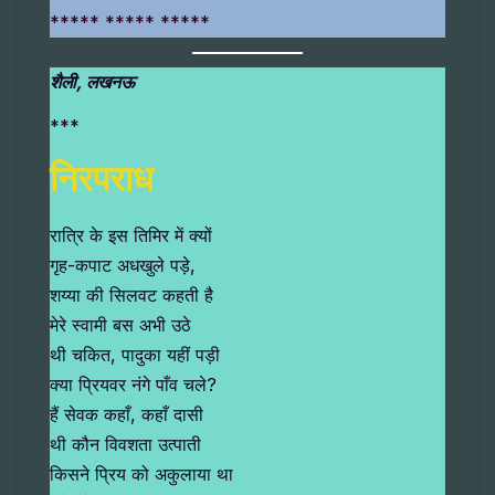
***** ***** *****
शैली, लखनऊ
***
निरपराध
रात्रि के इस तिमिर में क्यों
गृह-कपाट अधखुले पड़े,
शय्या की सिलवट कहती है
मेरे स्वामी बस अभी उठे
थी चकित, पादुका यहीं पड़ी
क्या प्रियवर नंगे पाँव चले?
हैं सेवक कहाँ, कहाँ दासी
थी कौन विवशता उत्पाती
किसने प्रिय को अकुलाया था