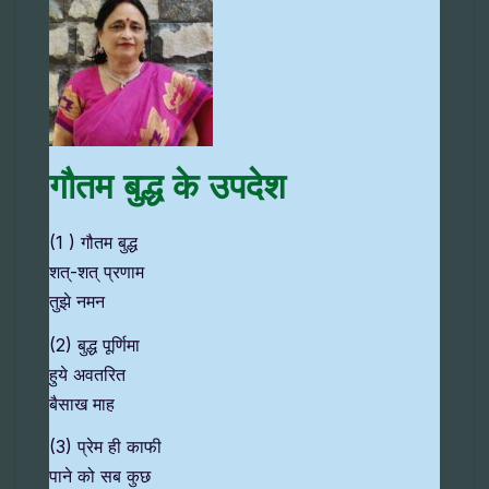
गौतम बुद्ध के उपदेश
(1 ) गौतम बुद्ध
शत्-शत् प्रणाम
तुझे नमन
(2) बुद्ध पूर्णिमा
हुये अवतरित
बैसाख माह
(3) प्रेम ही काफी
पाने को सब कुछ