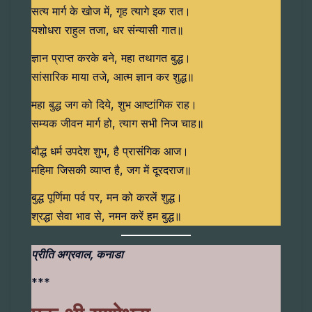
सत्य मार्ग के खोज में, गृह त्यागे इक रात।
यशोधरा राहुल तजा, धर संन्यासी गात॥
ज्ञान प्राप्त करके बने, महा तथागत बुद्ध।
सांसारिक माया तजे, आत्म ज्ञान कर शुद्ध॥
महा बुद्ध जग को दिये, शुभ आष्टांगिक राह।
सम्यक जीवन मार्ग हो, त्याग सभी निज चाह॥
बौद्ध धर्म उपदेश शुभ, है प्रासंगिक आज।
महिमा जिसकी व्याप्त है, जग में दूरदराज॥
बुद्ध पूर्णिमा पर्व पर, मन को करलें शुद्ध।
श्रद्धा सेवा भाव से, नमन करें हम बुद्ध॥
प्रीति अग्रवाल, कनाडा
***