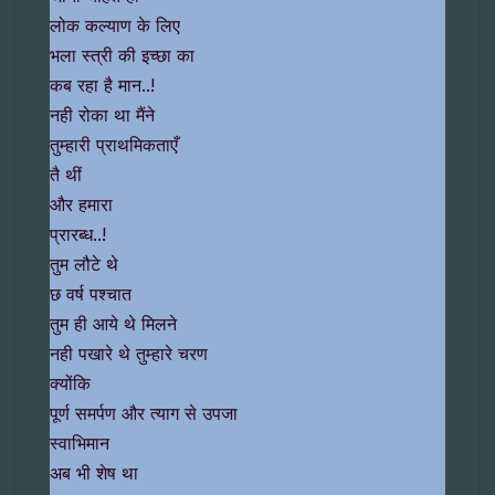
लोक कल्याण के लिए
भला स्त्री की इच्छा का
कब रहा है मान..!
नही रोका था मैंने
तुम्हारी प्राथमिकताएँ
तै थीं
और हमारा
प्रारब्ध..!
तुम लौटे थे
छ वर्ष पश्चात
तुम ही आये थे मिलने
नही पखारे थे तुम्हारे चरण
क्योंकि
पूर्ण समर्पण और त्याग से उपजा
स्वाभिमान
अब भी शेष था