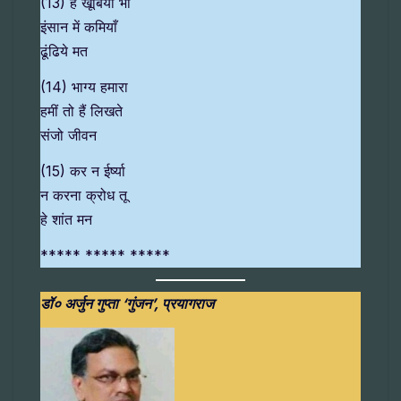
(13) हैं खूबियाँ भी
इंसान में कमियाँ
ढूंढिये मत
(14) भाग्य हमारा
हमीं तो हैं लिखते
संजो जीवन
(15) कर न ईर्ष्या
न करना क्रोध तू
हे शांत मन
***** ***** *****
डॉ० अर्जुन गुप्ता ‘गुंजन’, प्रयागराज