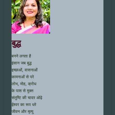
बुद्ध
बनने लगता है
इंसान जब बुद्ध
इच्छाओं, वासनाओं
कामनाओं से परे
लोभ, मोह, क्रोध
के पाश से मुक्त
संतुष्टि की चादर ओढ़े
ईश्वर का रूप धरे
जीवन और मृत्यु