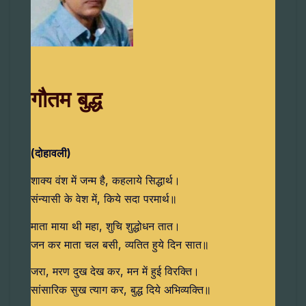
गौतम बुद्ध
(दोहावली)
शाक्य वंश में जन्म है, कहलाये सिद्धार्थ।
संन्यासी के वेश में, किये सदा परमार्थ॥
माता माया थी महा, शुचि शुद्धोधन तात।
जन कर माता चल बसी, व्यतित हुये दिन सात॥
जरा, मरण दुख देख कर, मन में हुई विरक्ति।
सांसारिक सुख त्याग कर, बुद्ध दिये अभिव्यक्ति॥