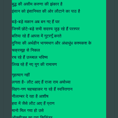
बुद्ध की असीम करुणा की झंकार है
इंसान को इंसानियत की ओर लौटाने का पाठ है
बड़े-बड़े मकान अब बन गए हैं घर
जिनमें छोटे-बड़े सभी सदस्य जुड़ रहे हैं परस्पर
बतिया रहे हैं आपस में गुटरगूँ करते
दुनिया की अर्थहीन भागमभाग और अंधाधुंध कश्मकश के
चक्रव्यूह से निकल
रच रहे हैं उज्ज्वल भविष्य
लिख रहे हैं नए युग की रामायण
गृहत्याग नहीं
लगता है- लौट आए हैं राजा राम अयोध्या
विहग-गण चहचहाकर गा रहे हैं स्वस्तिगान
नीलाम्बर दे रहा है आशीष
हवा में जैसे लौट आए हैं प्राण
मानो मिल गया हो उसे
ऑक्सीजन का पूरा सिलिंडर