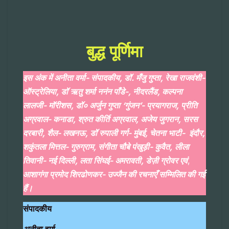
बुद्ध पूर्णिमा
इस अंक में अनीता वर्मा- संपादकीय,
डॉ. मँजु गुप्ता, रेखा राजवंशी-
ऑस्ट्रेलिया, डॉ ऋतु शर्मा ननंन पाँडे-, नीदरलैंड, कल्पना
लालजी- मॉरीशस, डॉ० अर्जुन गुप्ता ‘गुंजन’- प्रयागराज, प्रीति
अग्रवाल- कनाडा, श्रुत कीर्ति अग्रवाल, अजेय जुगरान, सरस
दरबारी, शैल- लखनऊ, डॉ रुपाली गर्ग- मुंबई, चेतना भाटी- इंदौर,
शकुंतला मित्तल- गुरुग्राम, संगीता चौबे पंखुड़ी- कुवैत,
लीला
तिवानी- नई दिल्ली, लता सिंघई- अमरावती,
डेज़ी ग्रोवर
एवं
,
आशागंगा प्रमोद शिरढोणकर- उज्जैन
की रचनाएँ सम्मिलित की गई
हैं।
संपादकीय
अनीता वर्मा