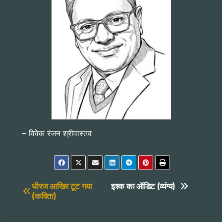
– विवेक रंजन श्रीवास्तव
Post
धीरज आखिर टूट गया
इश्क का ऑडिट (व्यंग्य)
(कविता)
navigation