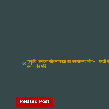
Post
प्रकृति, संवेदना और मानवता का काव्यात्मक घोष – ”धरती न
शर्मा ननंन पाँडे
navigation
Related Post