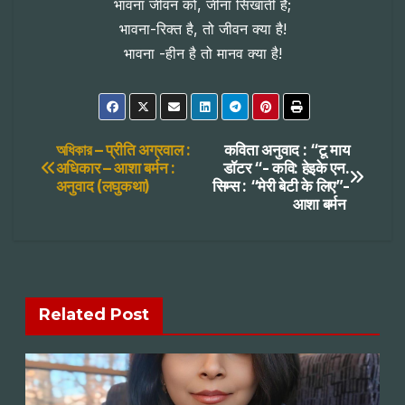
भावना जीवन को, जीना सिखाती है;
भावना-रिक्त है, तो जीवन क्या है!
भावना -हीन है तो मानव क्या है!
Post
অধিকার – प्रीति अग्रवाल :
कविता अनुवाद : “टू माय
अधिकार – आशा बर्मन :
डॉटर “- कवि: हेइके एन.
अनुवाद (लघुकथा)
सिम्स : “मेरी बेटी के लिए”-
navigation
आशा बर्मन
Related Post