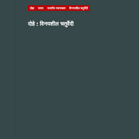
दोहा
भारत
भारतीय रचनाकार
विनयशील चतुर्वेदी
दोहे : विनयशील चतुर्वेदी