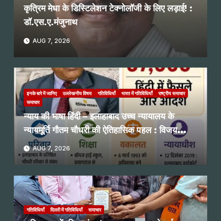
कृत्रिम मेधा के डिस्टिलेशन टेक्नोलॉजी के लिए लड़ाई! :
डॉ.एस.ए.मंजुनाथ
AUG 7, 2026
इनके बारे में जानिए
उल्लेखनीय विषय
गतिविधियाँ
भारत में गतिविधियाँ
राष्ट्रीय समाचार
समाचार
न्याय की भाषा हिंदी – इलाहाबाद उच्च न्यायालय के
न्यायमूर्ति गौतम चौधरी की ऐतिहासिक पहल : विजय
प्रभाकर नगरकर
AUG 7, 2026
गतिविधियाँ
दिल्ली में गतिविधियाँ
समाचार