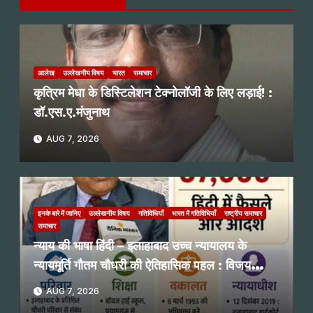
आलेख
उल्लेखनीय विषय
भारत
समाचार
कृत्रिम मेधा के डिस्टिलेशन टेक्नोलॉजी के लिए लड़ाई! :
डॉ.एस.ए.मंजुनाथ
AUG 7, 2026
इनके बारे में जानिए
उल्लेखनीय विषय
गतिविधियाँ
भारत में गतिविधियाँ
राष्ट्रीय समाचार
समाचार
न्याय की भाषा हिंदी – इलाहाबाद उच्च न्यायालय के
न्यायमूर्ति गौतम चौधरी की ऐतिहासिक पहल : विजय
प्रभाकर नगरकर
AUG 7, 2026