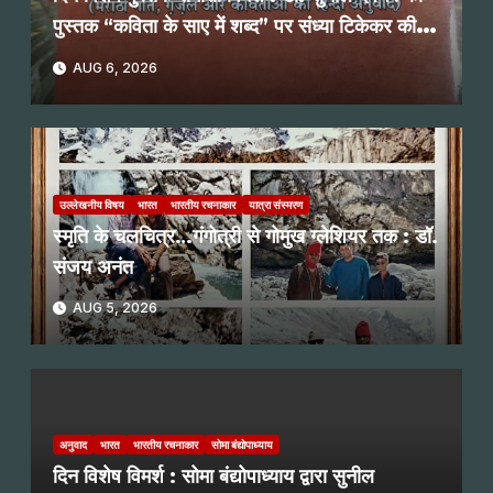
पुस्तक “कविता के साए में शब्द” पर संध्या टिकेकर की
समीक्षात्मक दृष्टि
AUG 6, 2026
उल्लेखनीय विषय
भारत
भारतीय रचनाकार
यात्रा संस्मरण
स्मृति के चलचित्र…गंगोत्री से गोमुख ग्लेशियर तक : डॉ.
संजय अनंत
AUG 5, 2026
अनुवाद
भारत
भारतीय रचनाकार
सोमा बंद्योपाध्याय
दिन विशेष विमर्श : सोमा बंद्योपाध्याय द्वारा सुनील