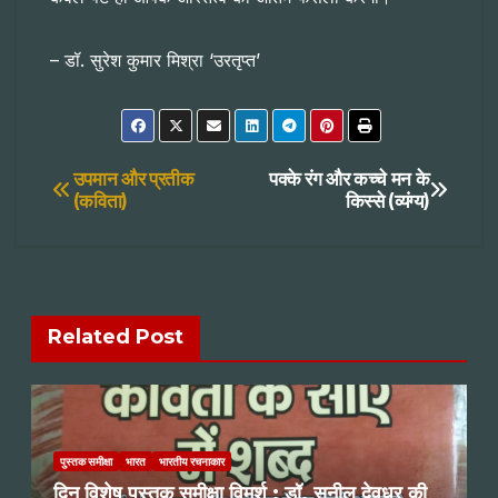
– डॉ. सुरेश कुमार मिश्रा ‘उरतृप्त’
Post
उपमान और प्रतीक
पक्के रंग और कच्चे मन के
(कविता)
किस्से (व्यंग्य)
navigation
Related Post
पुस्तक समीक्षा
भारत
भारतीय रचनाकार
दिन विशेष पुस्तक समीक्षा विमर्श : डॉ. सुनील देवधर की