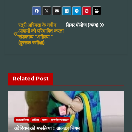
Post
स्त्री अस्मिता के नवीन
डियर मोमोज (व्यंग्य)
आयामों को परिभाषित करता
खंडकाव्य “अहिल्या “
navigation
(पुस्तक समीक्षा)
Related Post
अलका निगम
कविता
भारत
भारतीय रचनाकार
क्वेरियम की मछलियां : अलका निगम