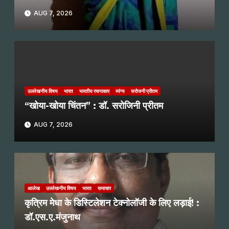
AUG 7, 2026
उल्लेखनीय विषय
भारत
भारतीय रचनाकार
व्यंग्य
सरोजनी प्रीतम
“खोया-खोया चिंतन” : डॉ. सरोजिनी प्रीतम
AUG 7, 2026
आलेख
उल्लेखनीय विषय
भारत
समाचार
कृत्रिम मेधा के डिस्टिलेशन टेक्नोलॉजी के लिए लड़ाई! :
डॉ.एस.ए.मंजुनाथ