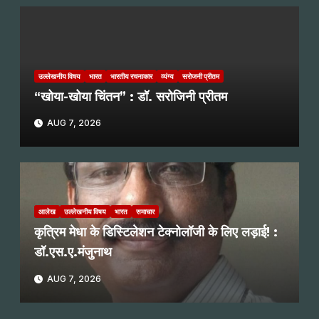
उल्लेखनीय विषय
भारत
भारतीय रचनाकार
व्यंग्य
सरोजनी प्रीतम
“खोया-खोया चिंतन” : डॉ. सरोजिनी प्रीतम
AUG 7, 2026
आलेख
उल्लेखनीय विषय
भारत
समाचार
कृत्रिम मेधा के डिस्टिलेशन टेक्नोलॉजी के लिए लड़ाई! :
डॉ.एस.ए.मंजुनाथ
AUG 7, 2026