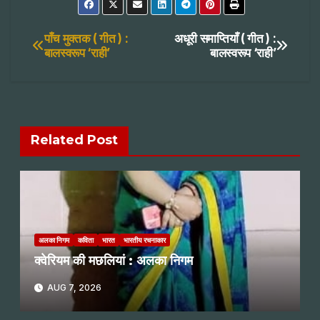
Post
पाँच मुक्तक ( गीत ) :
अधूरी समाप्तियाँ ( गीत ) :
बालस्वरूप ‘राही’
बालस्वरूप ‘राही’
navigation
Related Post
अलका निगम
कविता
भारत
भारतीय रचनाकार
क्वेरियम की मछलियां : अलका निगम
AUG 7, 2026