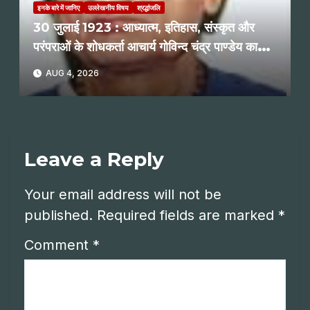
इनके बारे में जानिए
उल्लेखनीय विषय
श्रद्धांजलि
30 जुलाई 1923 : आध्यात्म, इतिहास, संस्कृत और
परंपराओं के शोधकर्ता आचार्य गोविन्द चंद्र पाण्डेय का
जन्म : रमेश शर्मा
AUG 4, 2026
Leave a Reply
Your email address will not be
published.
Required fields are marked
*
Comment
*