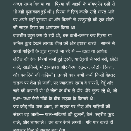
अच्छा समय बिताया था। प्रिया की आइवी के बॉयफ्रेंड एंडी से
भी वहीं मुलाकात हुई थी। प्रिया ने ज़िद करके उन्हें भारत आने
पर अपने यहाँ बुलाया था और दिल्ली से खजुराहो की एक छोटी
सी साइड ट्रिप का आयोजन किया था।
बातचीत बहुत कम हो रही थी, बस कभी-कभार जब प्रिया या
अनिल कुछ देखने लायक चीज़ की ओर इशारा करते। सामने से
आती गाड़ियों के झुंड गुजरते जा रहे थे — टाटा या अशोक
लेलैंड की रंग- बिरंगी सजी हुई ट्रकें, यात्रियों से भरी बसें, छोटी
कारें, साइकिलें, मोटरबाइक्स और वेस्पा स्कूटर, ऑटो- रिक्शा,
और बकरियों की गाड़ियाँ। उनकी कार कभी-कभी किसी बेहतर
सड़क पर तेज़ हो जाती, पर ज़्यादातर समय वे सरसों, गेहूँ और
चारे की फसलों से भरे खेतों के बीच से धीरे-धीरे गुजर रहे थे, जो
इधर- उधर फैले गाँवों के बीच सड़क के किनारे थे।
जब कोई गाँव पास आता, तो सड़क पर भीड़ और गाड़ियों की
संख्या बढ़ जाती— फल-सब्जियों की दुकानें, ठेले, स्ट्रीट फूड
वाले, और चायवाले। तब कार रेंगने लगती। गाँव पार करते ही
ड्राइवर फिर से रफ्तार बढ़ा देता।