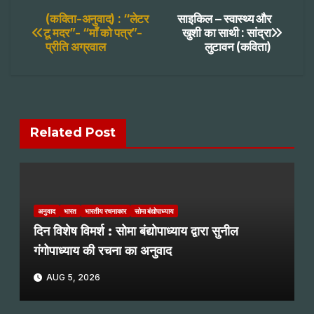
Post
(कविता-अनुवाद) : “लेटर
साइकिल – स्वास्थ्य और
टू मदर”- “माँ को पत्र”-
खुशी का साथी : सांद्रा
प्रीति अग्रवाल
लुटावन (कविता)
navigation
Related Post
अनुवाद
भारत
भारतीय रचनाकार
सोमा बंद्योपाध्याय
दिन विशेष विमर्श : सोमा बंद्योपाध्याय द्वारा सुनील
गंगोपाध्याय की रचना का अनुवाद
AUG 5, 2026