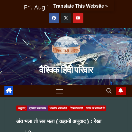
Skip
Translate This Website »
Fri. Aug 7th, 2026
11:44:55 PM
to
content
वैश्विक हिंदी परिवार
अनुवाद
प्रवासी रचनाकार
भारतीय भाषाओं में
रेखा राजवंशी
विश्व की भाषाओं से
अंत भला तो सब भला ( कहानी अनुवाद ) : रेखा