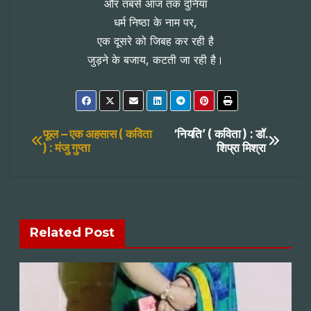
और तबसे आज तक दुनिया
धर्म निष्ठा के नाम पर,
एक दूसरे को जिबह कर रही है
जुड़ने के बजाय, कटती जा रही है।
Post
फूल – एक अहसास ( कविता
‘नियति’ ( कविता ) : डॉ.
) : मंजु गुप्ता
शिप्रा मिश्रा
navigation
Related Post