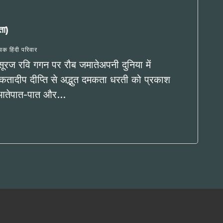
ता)
्विक हिंदी परिवार
सूरज रवि गगन पर रौब जमातेअपनी दुनिया में
तादीप दीप्ति से अद्भुत दमकता धरती को प्रकाश
ं आतेपात-पात और…