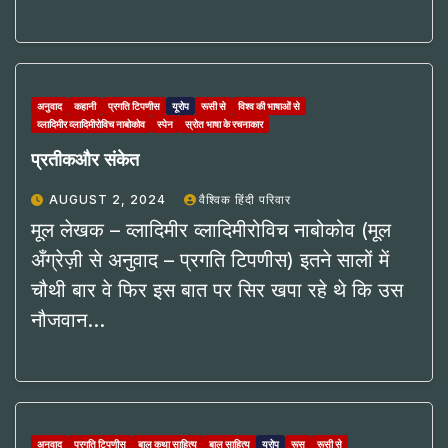
अनुवाद
कहानी
प्रगति टिपणीस
यूरोप
रूसी से
विश्व की भाषाओं से
व्लादिमीर व्लादिमीरोविच नाबोकोव
स्पेन
स्रोत भाषा के रचनाकार
प्रतीकऔर संकेत
AUGUST 2, 2024
वैश्विक हिंदी परिवार
मूल लेखक – व्लादिमीर व्लादिमीरोविच नाबोकोव (मूल
अँग्रेज़ी से अनुवाद – प्रगति टिपणीस) इतने सालों में
चौथी बार वे फिर इस बात पर सिर खपा रहे थे कि उस
नौजवान…
अनुवाद
प्रगति टिपणीस
बाल कथा साहित्य
बाल साहित्य
यूरोप
रूस
रूसी से