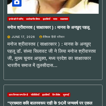
इनके बारे में जानिए
उल्लेखनीय विषय
झलकियाँ
भारत
साक्षात्कार
मनोज श्रीवास्तव ( साक्षात्कार ) : मानस के अनछुए पहलू
JUNE 17, 2026
वैश्विक हिंदी परिवार
मनोज श्रीवास्तव ( साक्षात्कार ) : मानस के अनछुए
पहलू डॉ. संध्या सिलावट जी ने लिया मनोज श्रीवास्तव
जी, मुख्य चुनाव आयुक्त, मध्य प्रदेश का साक्षात्कार
भारतीय समाज में तुलसीदास…
आज जिनका जन्म दिन है
गतिविधियाँ
झलकियाँ
दिन विशेष
सूचनाएँ
“प्रख्यात कवि बालस्वरूप राही के 90वें जन्मवर्ष पर एकल