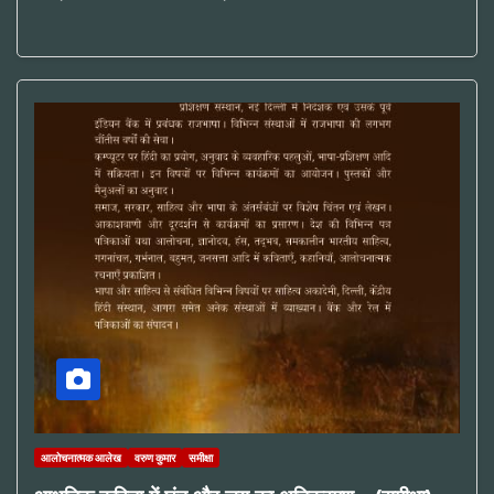
आलोचनात्मक आलेख
वरुण कुमार
समीक्षा